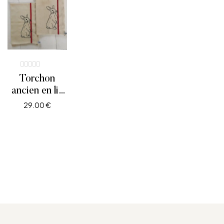
Torchon
ancien en lin
brodé lapin
29.00
€
debout.
AJOUTER AU PANIER