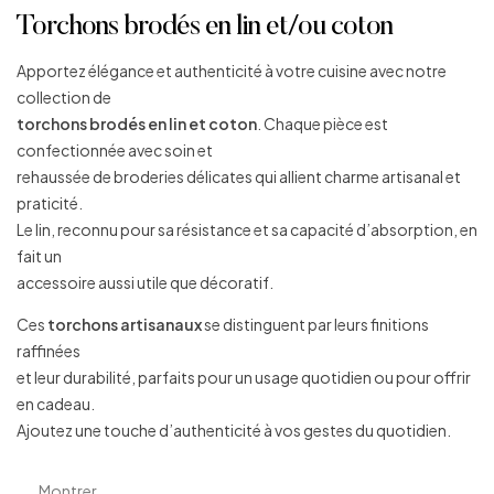
Torchons brodés en lin et/ou coton
Apportez élégance et authenticité à votre cuisine avec notre
collection de
torchons brodés en lin et coton
. Chaque pièce est
confectionnée avec soin et
rehaussée de broderies délicates qui allient charme artisanal et
praticité.
Le lin, reconnu pour sa résistance et sa capacité d’absorption, en
fait un
accessoire aussi utile que décoratif.
Ces
torchons artisanaux
se distinguent par leurs finitions
raffinées
et leur durabilité, parfaits pour un usage quotidien ou pour offrir
en cadeau.
Ajoutez une touche d’authenticité à vos gestes du quotidien.
Montrer