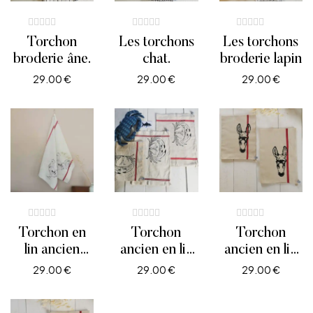
Torchon
Les torchons
Les torchons
broderie âne.
chat.
broderie lapin
29.00
€
29.00
€
29.00
€
AJOUTER AU PANIER
AJOUTER AU PANIER
AJOUTER AU PANIE
Torchon en
Torchon
Torchon
lin ancien
ancien en lin
ancien en lin
brodé coq.
brodé crabe.
brodé âne.
29.00
€
29.00
€
29.00
€
AJOUTER AU PANIER
AJOUTER AU PANIER
AJOUTER AU PANIE