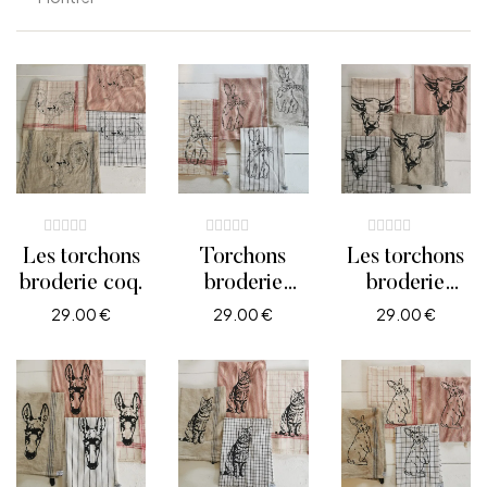
Les torchons
Torchons
Les torchons
broderie coq.
broderie
broderie
lièvre.
vache
29.00
€
29.00
€
29.00
€
AJOUTER AU PANIER
AJOUTER AU PANIER
AJOUTER AU PANIE