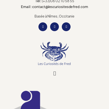
Tel:
(+33)06 02 10 58 55
Email:
contact@lescuriositesdefred.com
Basée à Nîmes, Occitanie