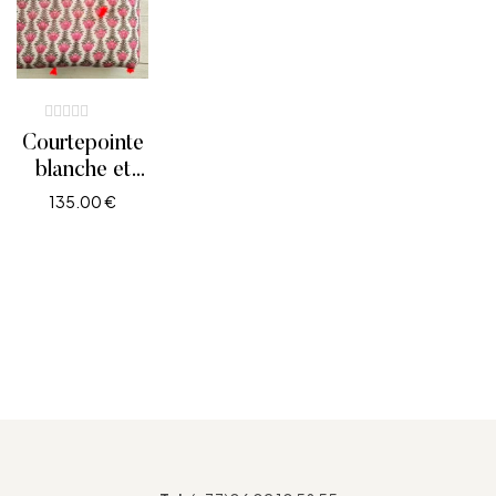
Courtepointe
blanche et
rose motif
135.00
€
fleurs de lotus
AJOUTER AU PANIER