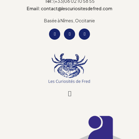
Tel:
(+33)06 02 10 58 55
Email:
contact@lescuriositesdefred.com
Basée à Nîmes, Occitanie