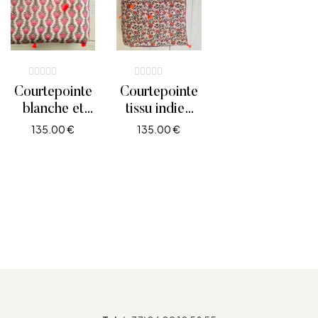
Courtepointe
Courtepointe
blanche et
tissu indien
rose motif
coton fleurs
135.00
€
135.00
€
fleurs de lotus
orange et
AJOUTER AU PANIER
AJOUTER AU PANIER
rose