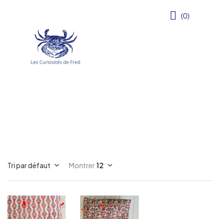
(0)
Tri par défaut
Montrer
12