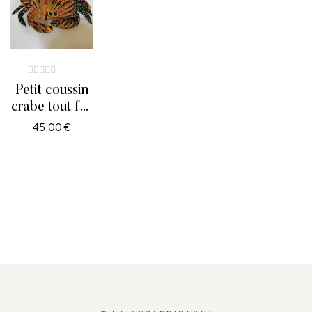
Petit coussin
crabe tout feu
tout flamme
45.00
€
AJOUTER AU PANIER