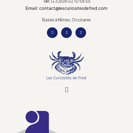
Tel:
(+33)06 02 10 58 55
Email:
contact@lescuriositesdefred.com
Basée à Nîmes, Occitanie