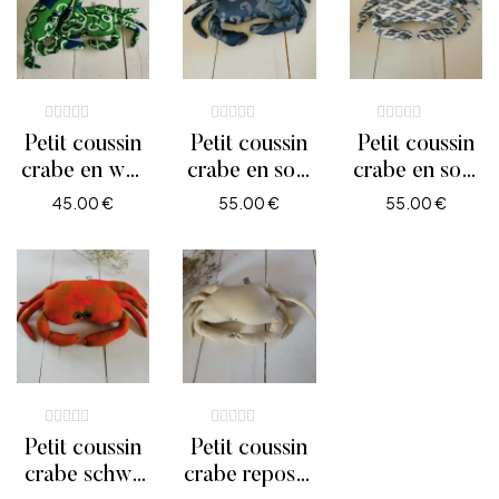
Petit coussin
Petit coussin
Petit coussin
crabe en wax
crabe en soie
crabe en soie
vert bleu et
bleu à
blanc et bleu,
45.00
€
55.00
€
55.00
€
blanc
ramage, yeux
yeux brodés
AJOUTER AU PANIER
AJOUTER AU PANIER
AJOUTER AU PANIE
brodés
Petit coussin
Petit coussin
crabe schwe
crabe repose-