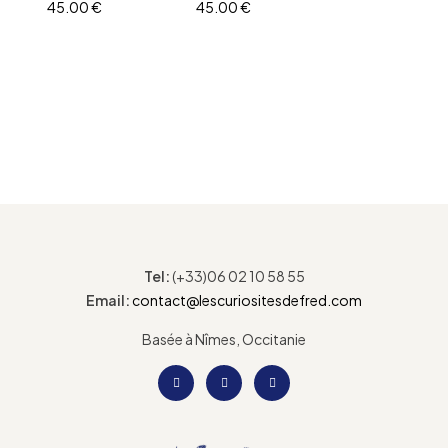
schwe orange
tête en lin,
45.00
€
45.00
€
fleuri
yeux brodés
AJOUTER AU PANIER
AJOUTER AU PANIER
Tel:
(+33)06 02 10 58 55
Email:
contact@lescuriositesdefred.com
Basée à Nîmes, Occitanie