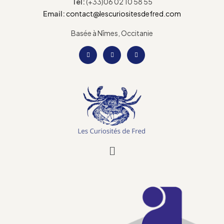
Tel:
(+33)06 02 10 58 55
Email:
contact@lescuriositesdefred.com
Basée à Nîmes, Occitanie