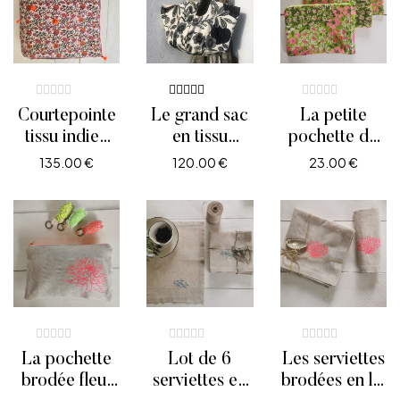
Note
5.00
Courtepointe
Le grand sac
La petite
sur 5
tissu indien
en tissu
pochette de
coton fleurs
éditeur écru
Mémé à fleurs
135.00
€
120.00
€
23.00
€
orange et
et noir
AJOUTER AU PANIER
AJOUTER AU PANIER
AJOUTER AU PANIE
rose
La pochette
Lot de 6
Les serviettes
brodée fleur
serviettes en
brodées en lin