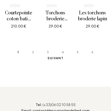
Courtepointe
Torchons
Les torchons
coton batik
broderie
broderie lapin
fleurs sur fond
lièvre.
210.00
€
29.00
€
29.00
€
brun et
AJOUTER AU PANIER
AJOUTER AU PANIER
AJOUTER AU PANIE
velours jaune.
1
2
3
4
5
6
SUIVANT
Tel:
(+33)06 02 10 58 55
Email:
contact@lescuriositesdefred.com