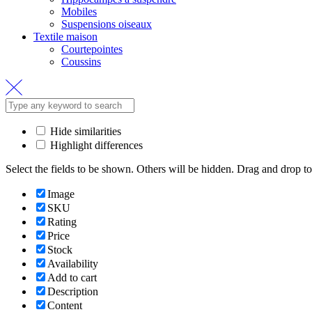
Mobiles
Suspensions oiseaux
Textile maison
Courtepointes
Coussins
Hide similarities
Highlight differences
Select the fields to be shown. Others will be hidden. Drag and drop to
Image
SKU
Rating
Price
Stock
Availability
Add to cart
Description
Content