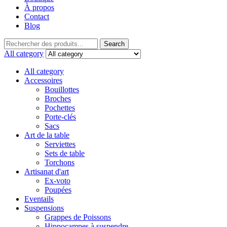
À propos
Contact
Blog
Search
All category
All category
Accessoires
Bouillottes
Broches
Pochettes
Porte-clés
Sacs
Art de la table
Serviettes
Sets de table
Torchons
Artisanat d'art
Ex-voto
Poupées
Eventails
Suspensions
Grappes de Poissons
Hippocampes à suspendre