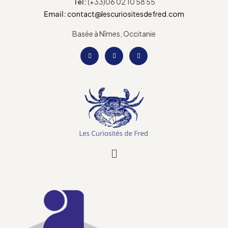
Tel:
(+33)06 02 10 58 55
Email:
contact@lescuriositesdefred.com
Basée à Nîmes, Occitanie