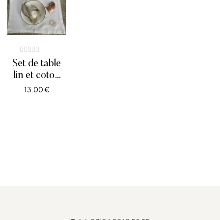
Set de table
lin et coton
ajourés,
13.00
€
broderies
AJOUTER AU PANIER
soleil or