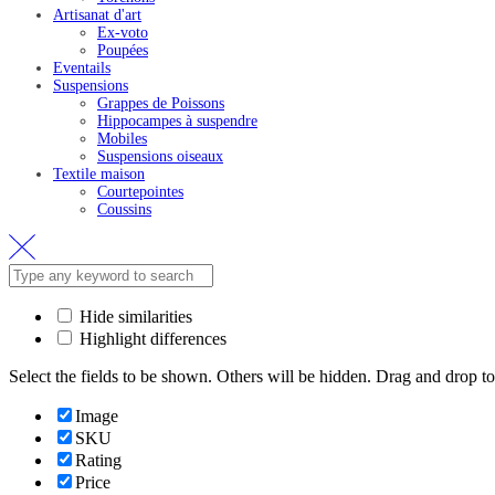
Artisanat d'art
Ex-voto
Poupées
Eventails
Suspensions
Grappes de Poissons
Hippocampes à suspendre
Mobiles
Suspensions oiseaux
Textile maison
Courtepointes
Coussins
Hide similarities
Highlight differences
Select the fields to be shown. Others will be hidden. Drag and drop to
Image
SKU
Rating
Price