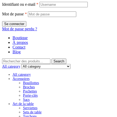
Identifiant ou e-mail
*
Mot de passe
*
Se connecter
Mot de passe perdu ?
Boutique
À propos
Contact
Blog
Search
Search
for:
All category
All category
Accessoires
Bouillottes
Broches
Pochettes
Porte-clés
Sacs
Art de la table
Serviettes
Sets de table
Torchons