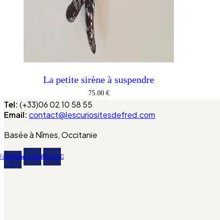
La petite sirène à suspendre
75.00
€
Tel:
(+33)06 02 10 58 55
AJOUTER AU PANIER
Email:
contact@lescuriositesdefred.com
Basée à Nîmes, Occitanie
Facebook-
Instagram
Pinterest
f