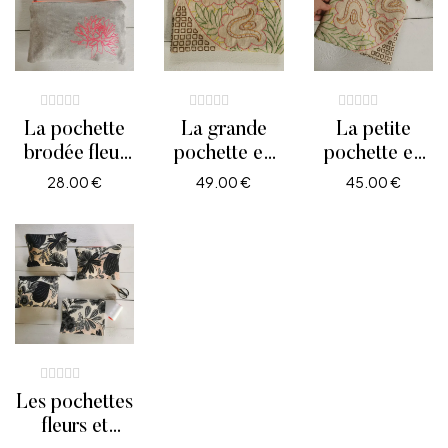
La pochette
La grande
La petite
brodée fleur
pochette en
pochette en
de lotus fluo
lin ancien
lin ancien
28.00
€
49.00
€
45.00
€
broderies 70
broderies
AJOUTER AU PANIER
AJOUTER AU PANIER
AJOUTER AU PANIE
‘en coton
fleurs 70′ en
perlé.
coton perlé.
Les pochettes
fleurs et