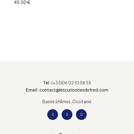
broderies
45.00
€
AJOUTER AU PANIER
Tel:
(+33)06 02 10 58 55
Email:
contact@lescuriositesdefred.com
Basée à Nîmes, Occitanie