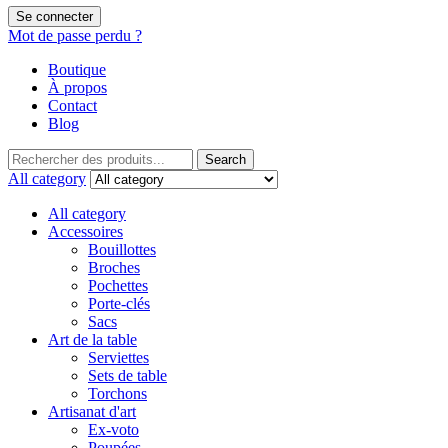
Se connecter
Mot de passe perdu ?
Boutique
À propos
Contact
Blog
Search
All category
All category
Accessoires
Bouillottes
Broches
Pochettes
Porte-clés
Sacs
Art de la table
Serviettes
Sets de table
Torchons
Artisanat d'art
Ex-voto
Poupées