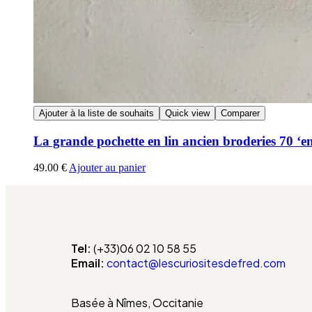
Ajouter à la liste de souhaits
Quick view
Comparer
La grande pochette en lin ancien broderies 70 ‘en
49.00
€
Ajouter au panier
Tel:
(+33)06 02 10 58 55
Email:
contact@lescuriositesdefred.com
Basée à Nîmes, Occitanie