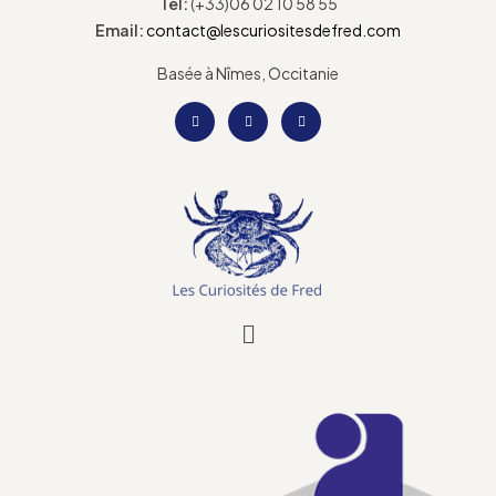
Tel:
(+33)06 02 10 58 55
Email:
contact@lescuriositesdefred.com
Basée à Nîmes, Occitanie