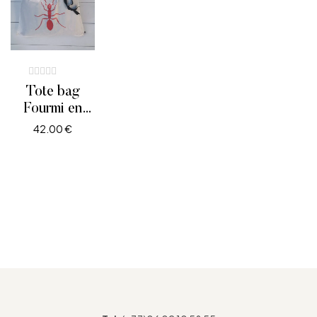
Tote bag
Fourmi en
tissu
42.00
€
AJOUTER AU PANIER