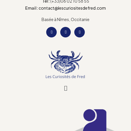
Tel:
(+33)06 02 10 58 55
Email:
contact@lescuriositesdefred.com
Basée à Nîmes, Occitanie