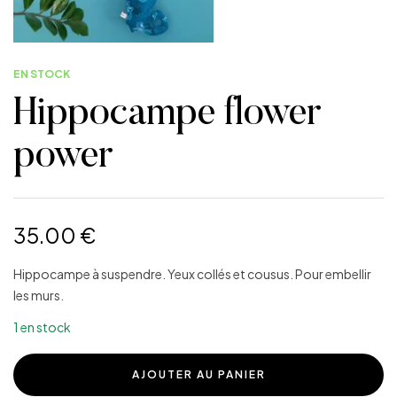
EN STOCK
Hippocampe flower
power
35.00
€
Hippocampe à suspendre. Yeux collés et cousus. Pour embellir
les murs.
1 en stock
AJOUTER AU PANIER