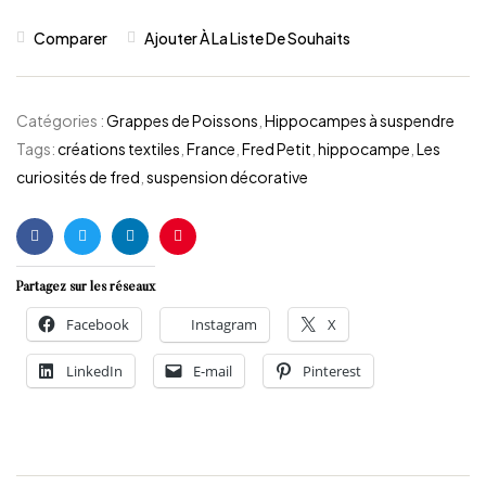
Comparer
Ajouter À La Liste De Souhaits
Catégories :
Grappes de Poissons
,
Hippocampes à suspendre
Tags:
créations textiles
,
France
,
Fred Petit
,
hippocampe
,
Les
curiosités de fred
,
suspension décorative
Facebook
Twitter
Linkedin
Pinterest
Partagez sur les réseaux
Facebook
Instagram
X
LinkedIn
E-mail
Pinterest