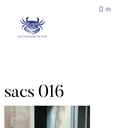
(0)
sacs 016