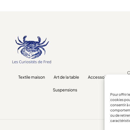
C
Textile maison
Art de la table
Accessoires
M
R
Suspensions
Pour offrir 
cookies pou
consentir à 
comportement
ou de retire
caractéristi