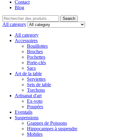
Contact
Blog
Search
All category
All category
Accessoires
Bouillottes
Broches
Pochettes
Porte-clés
Sacs
Art de la table
Serviettes
Sets de table
Torchons
Artisanat d'art
Ex-voto
Poupées
Eventails
Suspensions
Grappes de Poissons
Hippocampes à suspendre
Mobiles