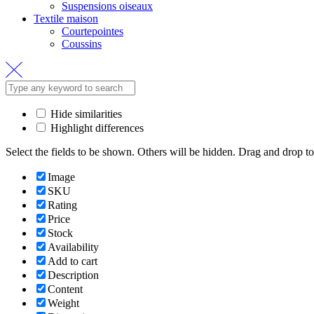
Suspensions oiseaux
Textile maison
Courtepointes
Coussins
Hide similarities
Highlight differences
Select the fields to be shown. Others will be hidden. Drag and drop to
Image
SKU
Rating
Price
Stock
Availability
Add to cart
Description
Content
Weight