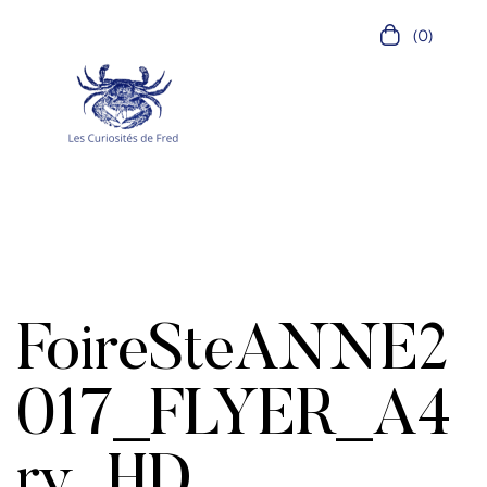
(0)
FoireSteANNE2
017_FLYER_A4
rv_HD