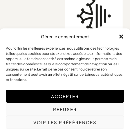
Gérer le consentement
Pour offrir les meilleures expériences, nous utilisons des technologies
telles que les cookies pour stocker et/ou accéder aux informations des
Conditions générales
appareils. Le fait de consentir à ces technologies nous permettra de
traiter des données telles que le comportement de navigation ou les ID
Mentions légales
uniques sur ce site. Le fait de ne pas consentir ou de retirer son
Retours et remboursements
consentement peut avoir un effet négatif sur certaines caractéristiques
et fonctions.
ACCEPTER
Copyright © 2025 Frédérique Petit – Tous Droits Réservés
REFUSER
Site web réalisé par
The Digital Counsel
VOIR LES PRÉFÉRENCES