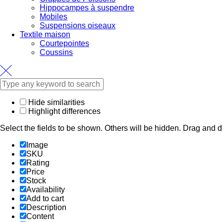
Hippocampes à suspendre
Mobiles
Suspensions oiseaux
Textile maison
Courtepointes
Coussins
Hide similarities
Highlight differences
Select the fields to be shown. Others will be hidden. Drag and d
Image
SKU
Rating
Price
Stock
Availability
Add to cart
Description
Content