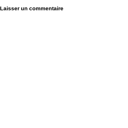
de
Laisser un commentaire
l’article