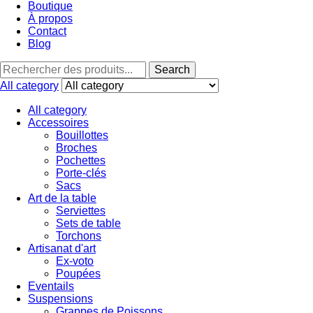
Boutique
À propos
Contact
Blog
Search
Search
for:
All category
All category
Accessoires
Bouillottes
Broches
Pochettes
Porte-clés
Sacs
Art de la table
Serviettes
Sets de table
Torchons
Artisanat d'art
Ex-voto
Poupées
Eventails
Suspensions
Grappes de Poissons