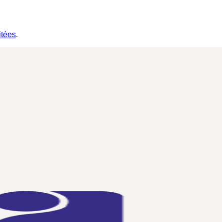
itées
.