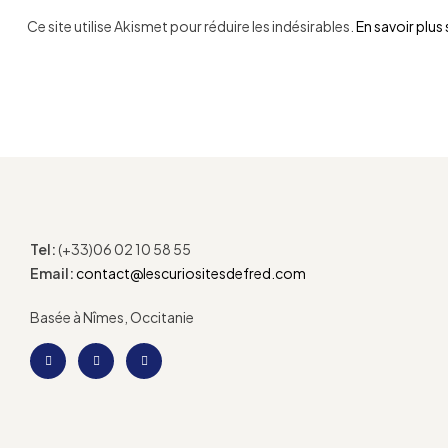
Ce site utilise Akismet pour réduire les indésirables.
En savoir plus
Tel:
(+33)06 02 10 58 55
Email:
contact@lescuriositesdefred.com
Basée à Nîmes, Occitanie