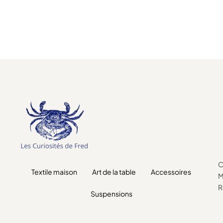
C
Textile maison
Art de la table
Accessoires
M
R
Suspensions