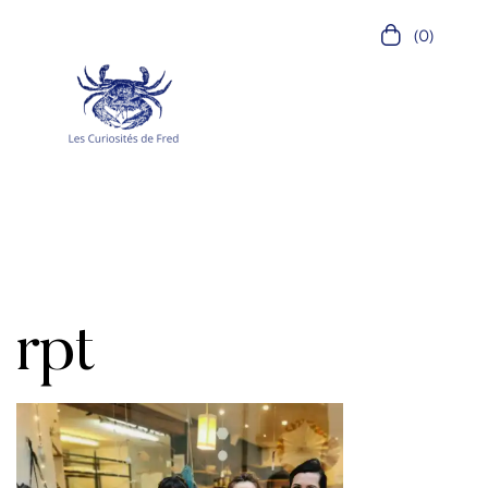
(0)
rpt