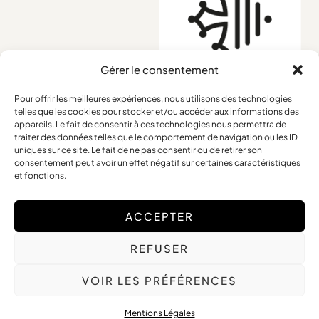
Gérer le consentement
Pour offrir les meilleures expériences, nous utilisons des technologies
telles que les cookies pour stocker et/ou accéder aux informations des
Conditions générales
appareils. Le fait de consentir à ces technologies nous permettra de
traiter des données telles que le comportement de navigation ou les ID
Mentions légales
uniques sur ce site. Le fait de ne pas consentir ou de retirer son
Retours et remboursements
consentement peut avoir un effet négatif sur certaines caractéristiques
et fonctions.
ACCEPTER
Copyright © 2025 Frédérique Petit – Tous Droits Réservés
REFUSER
Site web réalisé par
The Digital Counsel
VOIR LES PRÉFÉRENCES
Mentions Légales