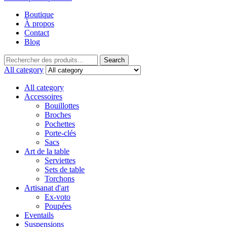
Boutique
À propos
Contact
Blog
Search
All category
All category
Accessoires
Bouillottes
Broches
Pochettes
Porte-clés
Sacs
Art de la table
Serviettes
Sets de table
Torchons
Artisanat d'art
Ex-voto
Poupées
Eventails
Suspensions