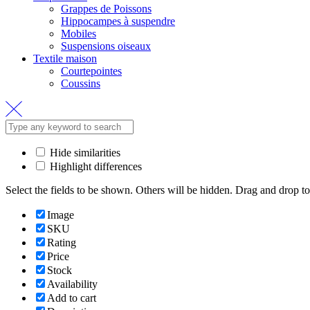
Grappes de Poissons
Hippocampes à suspendre
Mobiles
Suspensions oiseaux
Textile maison
Courtepointes
Coussins
Hide similarities
Highlight differences
Select the fields to be shown. Others will be hidden. Drag and drop to
Image
SKU
Rating
Price
Stock
Availability
Add to cart