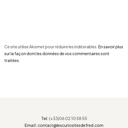
Ce site utilise Akismet pour réduire les indésirables.
En savoir plus
sur la façon dont les données de vos commentaires sont
traitées
.
Tel:
(+33)06 02 10 58 55
Email:
contact@lescuriositesdefred.com