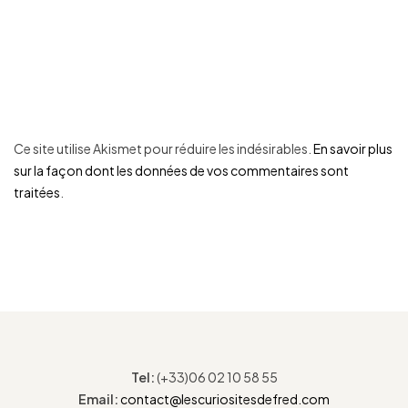
Ce site utilise Akismet pour réduire les indésirables.
En savoir plus
sur la façon dont les données de vos commentaires sont
traitées
.
Tel:
(+33)06 02 10 58 55
Email:
contact@lescuriositesdefred.com