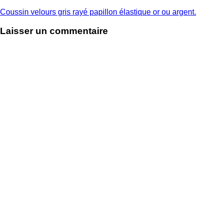
Navigation
Coussin velours gris rayé papillon élastique or ou argent.
de
Laisser un commentaire
l’article