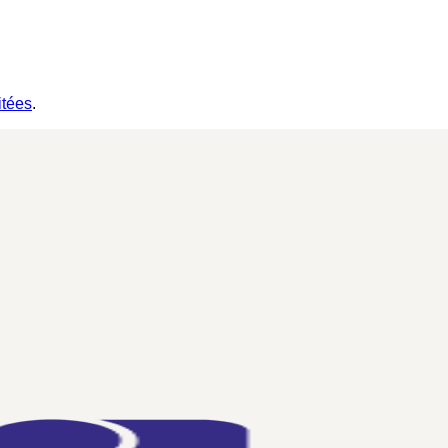
itées
.