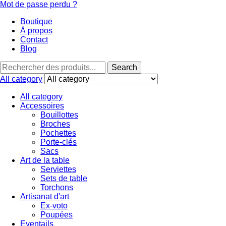
Mot de passe perdu ?
Boutique
À propos
Contact
Blog
Search
Search
for:
All category
All category
Accessoires
Bouillottes
Broches
Pochettes
Porte-clés
Sacs
Art de la table
Serviettes
Sets de table
Torchons
Artisanat d'art
Ex-voto
Poupées
Eventails