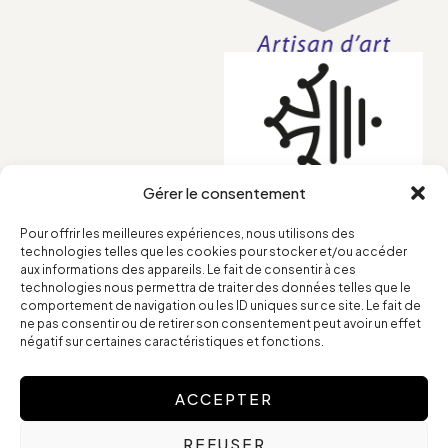
Gérer le consentement
Pour offrir les meilleures expériences, nous utilisons des
technologies telles que les cookies pour stocker et/ou accéder
Conditions générales
aux informations des appareils. Le fait de consentir à ces
technologies nous permettra de traiter des données telles que le
Mentions légales
comportement de navigation ou les ID uniques sur ce site. Le fait de
Retours et remboursements
ne pas consentir ou de retirer son consentement peut avoir un effet
négatif sur certaines caractéristiques et fonctions.
ACCEPTER
Copyright © 2025 Frédérique Petit – Tous Droits Réservés
REFUSER