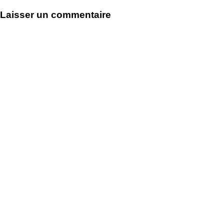
de
Laisser un commentaire
l’article