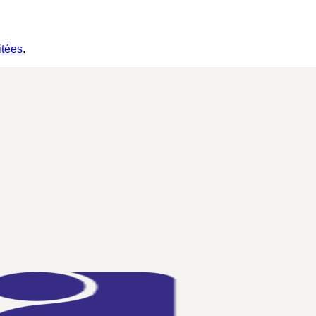
itées
.