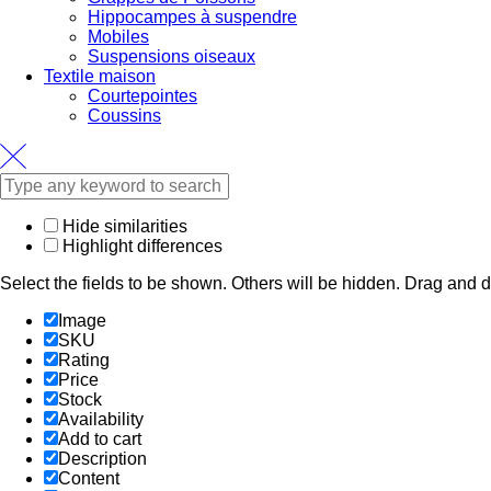
Hippocampes à suspendre
Mobiles
Suspensions oiseaux
Textile maison
Courtepointes
Coussins
Hide similarities
Highlight differences
Select the fields to be shown. Others will be hidden. Drag and d
Image
SKU
Rating
Price
Stock
Availability
Add to cart
Description
Content