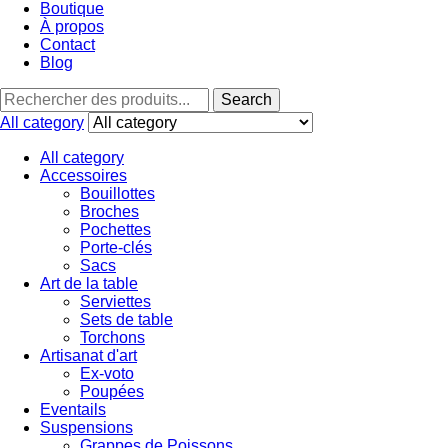
Boutique
À propos
Contact
Blog
Search
Search
for:
All category
All category
Accessoires
Bouillottes
Broches
Pochettes
Porte-clés
Sacs
Art de la table
Serviettes
Sets de table
Torchons
Artisanat d'art
Ex-voto
Poupées
Eventails
Suspensions
Grappes de Poissons