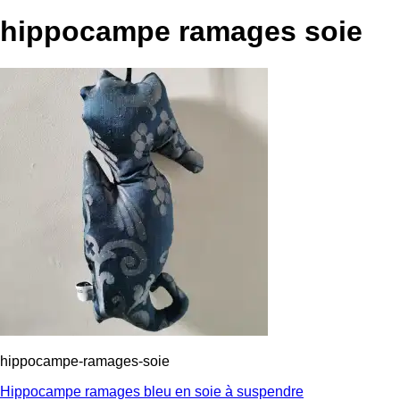
hippocampe ramages soie
hippocampe-ramages-soie
Navigation
Hippocampe ramages bleu en soie à suspendre