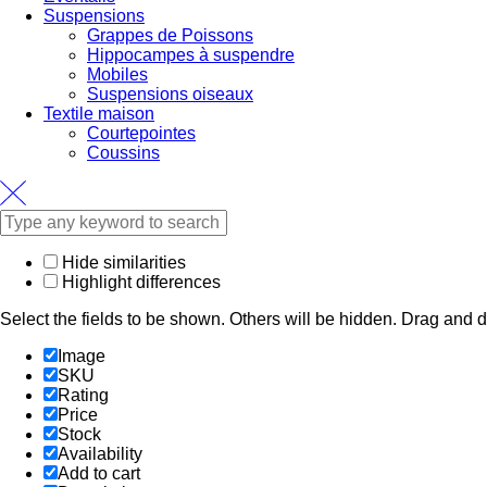
Suspensions
Grappes de Poissons
Hippocampes à suspendre
Mobiles
Suspensions oiseaux
Textile maison
Courtepointes
Coussins
Hide similarities
Highlight differences
Select the fields to be shown. Others will be hidden. Drag and d
Image
SKU
Rating
Price
Stock
Availability
Add to cart