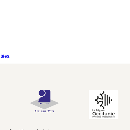
itées
.