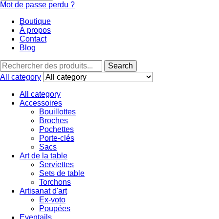
Mot de passe perdu ?
Boutique
À propos
Contact
Blog
Search
All category
All category
Accessoires
Bouillottes
Broches
Pochettes
Porte-clés
Sacs
Art de la table
Serviettes
Sets de table
Torchons
Artisanat d'art
Ex-voto
Poupées
Eventails