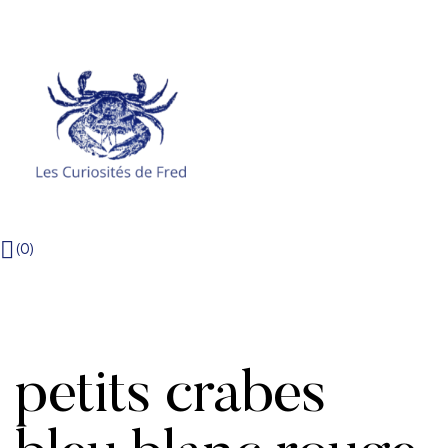
Menu
(0)
petits crabes