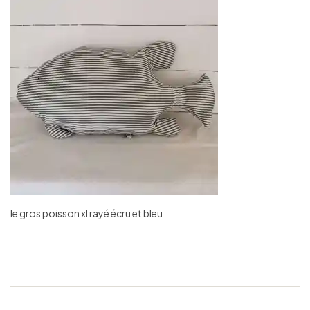
le gros poisson xl rayé écru et bleu