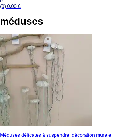
0
(0)
0.00
€
méduses
Navigation
Méduses délicates à suspendre, décoration murale