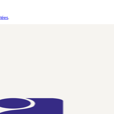
itées
.