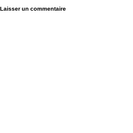
de
Laisser un commentaire
l’article