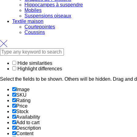
Hippocampes à suspendre
Mobiles
Suspensions oiseaux
Textile maison
Courtepointes
Coussins
Hide similarities
Highlight differences
Select the fields to be shown. Others will be hidden. Drag and d
Image
SKU
Rating
Price
Stock
Availability
Add to cart
Description
Content