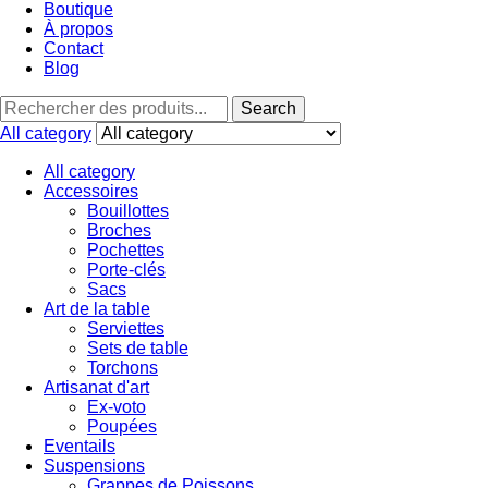
Boutique
À propos
Contact
Blog
Search
Search
for:
All category
All category
Accessoires
Bouillottes
Broches
Pochettes
Porte-clés
Sacs
Art de la table
Serviettes
Sets de table
Torchons
Artisanat d'art
Ex-voto
Poupées
Eventails
Suspensions
Grappes de Poissons