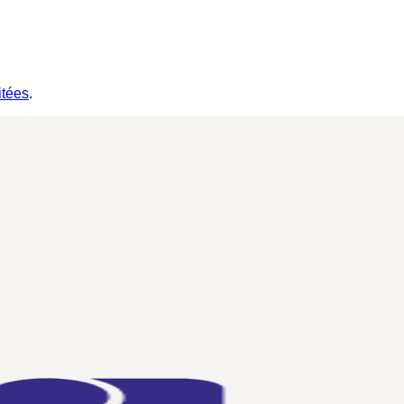
itées
.