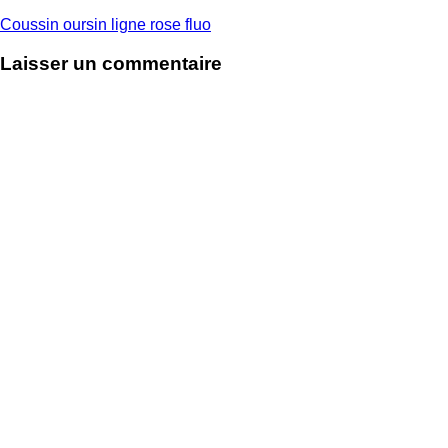
Navigation
Coussin oursin ligne rose fluo
de
Laisser un commentaire
l’article