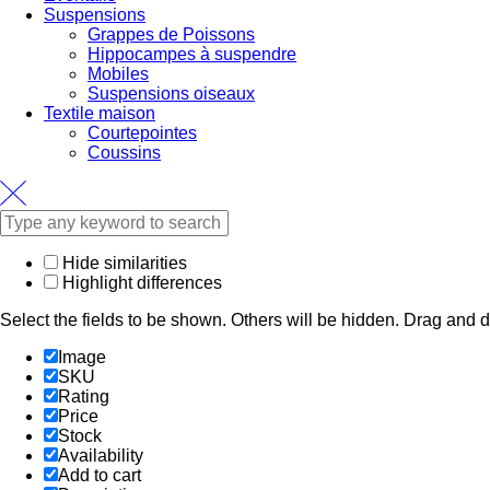
Suspensions
Grappes de Poissons
Hippocampes à suspendre
Mobiles
Suspensions oiseaux
Textile maison
Courtepointes
Coussins
Hide similarities
Highlight differences
Select the fields to be shown. Others will be hidden. Drag and d
Image
SKU
Rating
Price
Stock
Availability
Add to cart