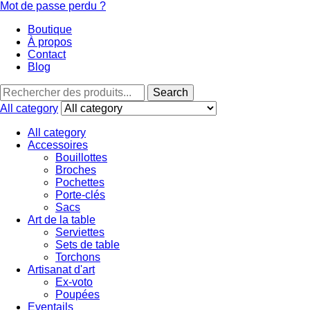
Mot de passe perdu ?
Boutique
À propos
Contact
Blog
Search
Search
for:
All category
All category
Accessoires
Bouillottes
Broches
Pochettes
Porte-clés
Sacs
Art de la table
Serviettes
Sets de table
Torchons
Artisanat d'art
Ex-voto
Poupées
Eventails