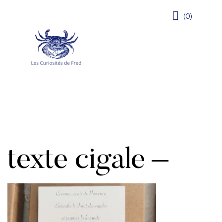
(0)
texte cigale –