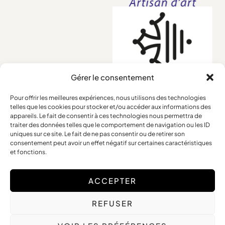
Gérer le consentement
Pour offrir les meilleures expériences, nous utilisons des technologies
telles que les cookies pour stocker et/ou accéder aux informations des
Conditions générales
appareils. Le fait de consentir à ces technologies nous permettra de
traiter des données telles que le comportement de navigation ou les ID
Mentions légales
uniques sur ce site. Le fait de ne pas consentir ou de retirer son
Retours et remboursements
consentement peut avoir un effet négatif sur certaines caractéristiques
et fonctions.
ACCEPTER
Copyright © 2025 Frédérique Petit – Tous Droits Réservés
REFUSER
Site web réalisé par
The Digital Counsel