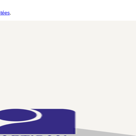
itées
.