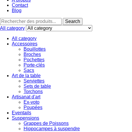
Contact
Blog
Search
Search
for:
All category
All category
Accessoires
Bouillottes
Broches
Pochettes
Porte-clés
Sacs
Art de la table
Serviettes
Sets de table
Torchons
Artisanat d'art
Ex-voto
Poupées
Eventails
Suspensions
Grappes de Poissons
Hippocampes à suspendre