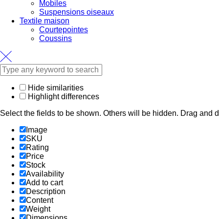
Mobiles
Suspensions oiseaux
Textile maison
Courtepointes
Coussins
Hide similarities
Highlight differences
Select the fields to be shown. Others will be hidden. Drag and d
Image
SKU
Rating
Price
Stock
Availability
Add to cart
Description
Content
Weight
Dimensions