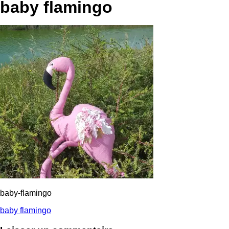
baby flamingo
baby-flamingo
Navigation
baby flamingo
de