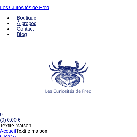
Les Curiosités de Fred
Boutique
À propos
Contact
Blog
Menu
0
(0)
0.00
€
Textile maison
Accueil
Textile maison
Clear All