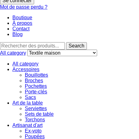
Se connecter
Mot de passe perdu ?
Boutique
À propos
Contact
Blog
Search
Search
for:
All category
All category
Accessoires
Bouillottes
Broches
Pochettes
Porte-clés
Sacs
Art de la table
Serviettes
Sets de table
Torchons
Artisanat d'art
Ex-voto
Poupées