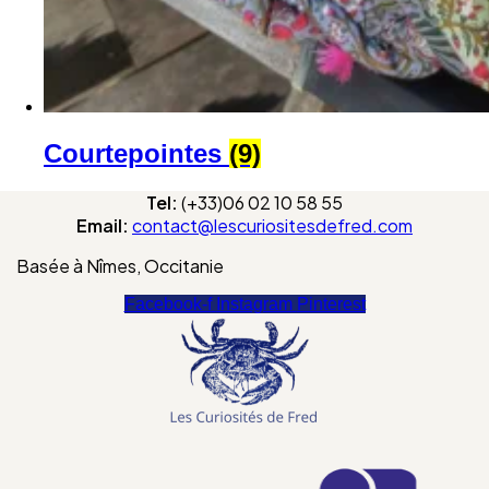
Courtepointes
(9)
Tel:
(+33)06 02 10 58 55
Email:
contact@lescuriositesdefred.com
Basée à Nîmes, Occitanie
Facebook-f
Instagram
Pinterest
Menu