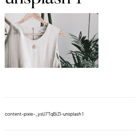
content-pixie-_ysU7TqBiZI-unsplash 1