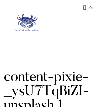
(0)
content-pixie-
_ysU7TqBiZI-
unsplash 1