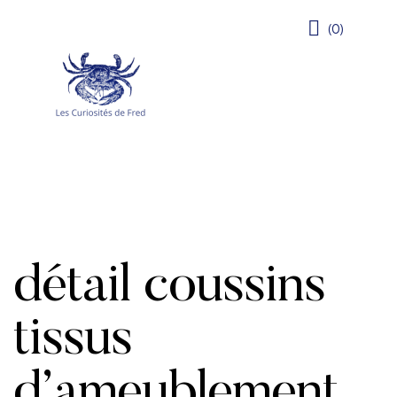
(0)
détail coussins
tissus
d’ameublement