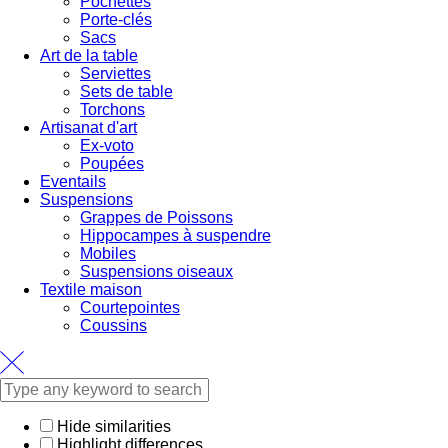
Pochettes
Porte-clés
Sacs
Art de la table
Serviettes
Sets de table
Torchons
Artisanat d'art
Ex-voto
Poupées
Eventails
Suspensions
Grappes de Poissons
Hippocampes à suspendre
Mobiles
Suspensions oiseaux
Textile maison
Courtepointes
Coussins
Hide similarities
Highlight differences