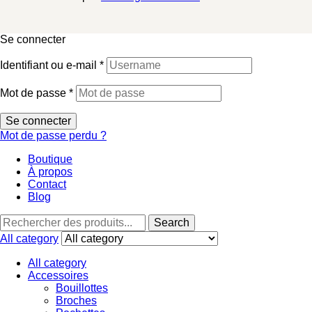
Se connecter
Identifiant ou e-mail
*
Mot de passe
*
Se connecter
Mot de passe perdu ?
Boutique
À propos
Contact
Blog
Search
Search
for:
All category
All category
Accessoires
Bouillottes
Broches