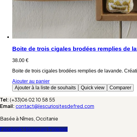
Boite de trois cigales brodées remplies de l
38.00
€
Boite de trois cigales brodées remplies de lavande. Créat
Ajouter au panier
Ajouter à la liste de souhaits
Quick view
Comparer
Tel:
(+33)06 02 10 58 55
Email:
contact@lescuriositesdefred.com
Basée à Nîmes, Occitanie
Facebook-f
Instagram
Pinterest