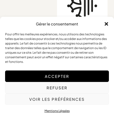
Gérer le consentement
Pour offrir les meilleures expériences, nous utilisons des technologies
telles que les cookies pour stocker et/ou accéder aux informations des
Conditions générales
appareils. Le fait de consentir à ces technologies nous permettra de
traiter des données telles que le comportement de navigation ou les ID
Mentions légales
uniques sur ce site. Le fait de ne pas consentir ou de retirer son
Retours et remboursements
consentement peut avoir un effet négatif sur certaines caractéristiques
et fonctions.
ACCEPTER
Copyright © 2025 Frédérique Petit – Tous Droits Réservés
REFUSER
Site web réalisé par
The Digital Counsel
VOIR LES PRÉFÉRENCES
Mentions Légales