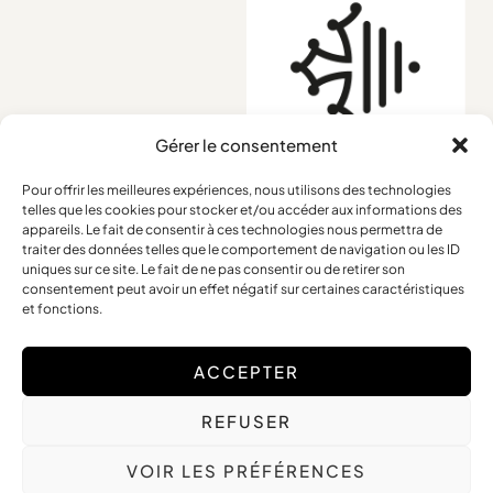
Gérer le consentement
Pour offrir les meilleures expériences, nous utilisons des technologies
telles que les cookies pour stocker et/ou accéder aux informations des
Conditions générales
appareils. Le fait de consentir à ces technologies nous permettra de
traiter des données telles que le comportement de navigation ou les ID
Mentions légales
uniques sur ce site. Le fait de ne pas consentir ou de retirer son
Retours et remboursements
consentement peut avoir un effet négatif sur certaines caractéristiques
et fonctions.
ACCEPTER
Copyright © 2025 Frédérique Petit – Tous Droits Réservés
REFUSER
Site web réalisé par
The Digital Counsel
VOIR LES PRÉFÉRENCES