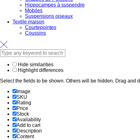
Hippocampes à suspendre
Mobiles
Suspensions oiseaux
Textile maison
Courtepointes
Coussins
Hide similarities
Highlight differences
Select the fields to be shown. Others will be hidden. Drag and d
Image
SKU
Rating
Price
Stock
Availability
Add to cart
Description
Content