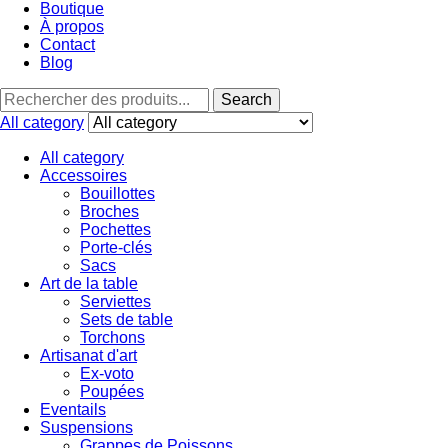
Boutique
À propos
Contact
Blog
Search
Search
for:
All category
All category
Accessoires
Bouillottes
Broches
Pochettes
Porte-clés
Sacs
Art de la table
Serviettes
Sets de table
Torchons
Artisanat d'art
Ex-voto
Poupées
Eventails
Suspensions
Grappes de Poissons