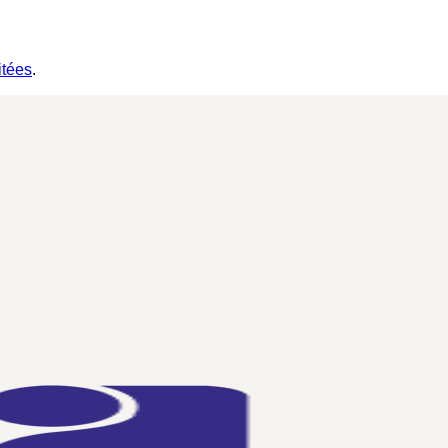
itées
.