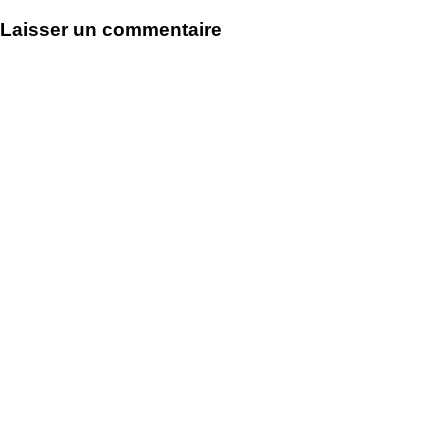
de
Laisser un commentaire
l’article