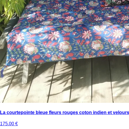
La courtepointe bleue fleurs rouges coton indien et velours
175.00
€