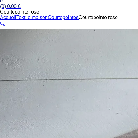
0
(0)
0.00
€
Courtepointe rose
Accueil
Textile maison
Courtepointes
Courtepointe rose
🔍