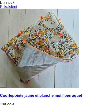
En stock
Précédent
Courtepointe jaune et blanche motif perroquet
135.00
€