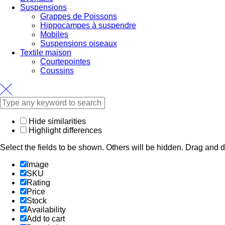
Suspensions
Grappes de Poissons
Hippocampes à suspendre
Mobiles
Suspensions oiseaux
Textile maison
Courtepointes
Coussins
Hide similarities
Highlight differences
Select the fields to be shown. Others will be hidden. Drag and d
Image
SKU
Rating
Price
Stock
Availability
Add to cart