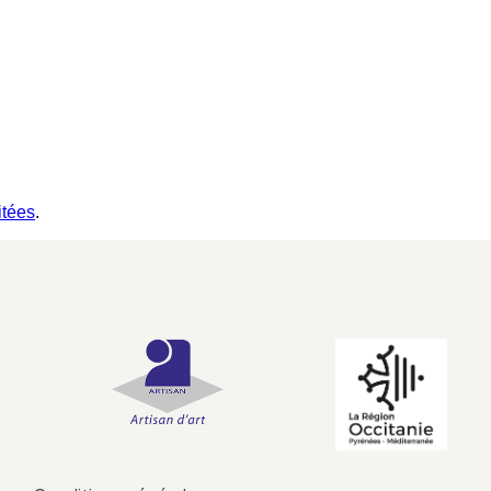
itées
.