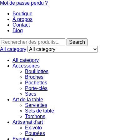
Mot de passe perdu ?
Boutique
À propos
Contact
Blog
Search
All category
All category
Accessoires
Bouillottes
Broches
Pochettes
Porte-clés
Sacs
Art de la table
Serviettes
Sets de table
Torchons
Artisanat d'art
Ex-voto
Poupées
Eventails