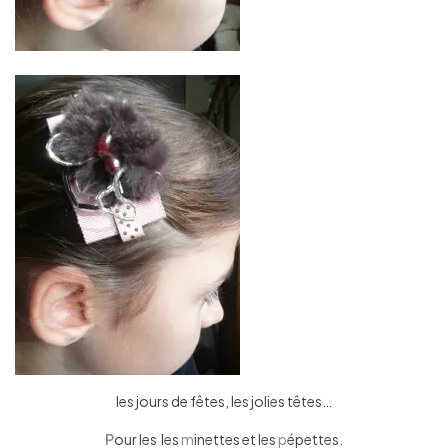
les jours de fêtes, les jolies têtes…
P
our les les
m
inettes et les
p
épettes.