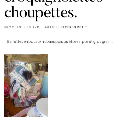
choupettes.
BROCHES
10 AVR
ARTICLE PAR
FRED PETIT
B
arrettes en bocaux, rubans pois ou étoiles, poil et gros grain…