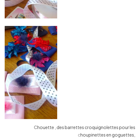
C
houette , des barrettes croquignolettes pour les
c
houpinettes en goguettes,