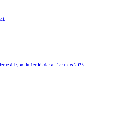
ai.
erue à Lyon du 1er février au 1er mars 2025.