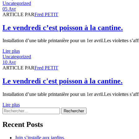
Catégories
Uncategorized
05 Avr
ARTICLE PAR
Fred PETIT
Le vendredi c’est poisson à la cantine.
Installation d’une table printanière pour un 1er avril.Les violettes s’af
Lire plus
Catégories
Uncategorized
10 Avr
ARTICLE PAR
Fred PETIT
Le vendredi c'est poisson à la cantine.
Installation d’une table printanière pour un 1er avril.Les violettes s’af
Lire plus
Rechercher :
Recent Posts
Juin s’installe aux jardins.