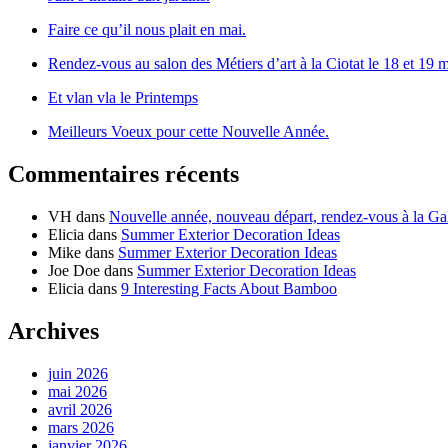
Faire ce qu’il nous plait en mai.
Rendez-vous au salon des Métiers d’art à la Ciotat le 18 et 19 m
Et vlan vla le Printemps
Meilleurs Voeux pour cette Nouvelle Année.
Commentaires récents
VH
dans
Nouvelle année, nouveau départ, rendez-vous à la Gal
Elicia
dans
Summer Exterior Decoration Ideas
Mike
dans
Summer Exterior Decoration Ideas
Joe Doe
dans
Summer Exterior Decoration Ideas
Elicia
dans
9 Interesting Facts About Bamboo
Archives
juin 2026
mai 2026
avril 2026
mars 2026
janvier 2026