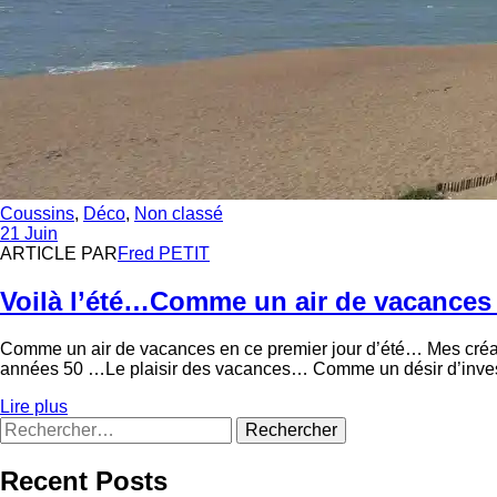
Catégories
Coussins
,
Déco
,
Non classé
21 Juin
ARTICLE PAR
Fred PETIT
Voilà l’été…Comme un air de vacances ,
Comme un air de vacances en ce premier jour d’été… Mes créat
années 50 …Le plaisir des vacances… Comme un désir d’investir 
Lire plus
Rechercher :
Recent Posts