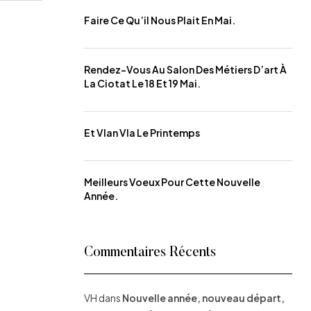
Faire Ce Qu’il Nous Plait En Mai.
Rendez-Vous Au Salon Des Métiers D’art À
La Ciotat Le 18 Et 19 Mai.
Et Vlan Vla Le Printemps
Meilleurs Voeux Pour Cette Nouvelle
Année.
Commentaires Récents
VH
dans
Nouvelle année, nouveau départ,