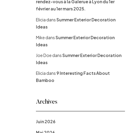
rendez-vous à la Galerue à Lyon du 1er
février au 1er mars 2025.
Elicia
dans
Summer Exterior Decoration
Ideas
Mike
dans
Summer Exterior Decoration
Ideas
Joe Doe
dans
Summer Exterior Decoration
Ideas
Elicia
dans
9 Interesting Facts About
Bamboo
Archives
Juin 2026
Mai 2026