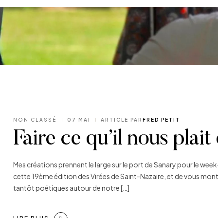
CATÉGORIES
NON CLASSÉ
07 MAI
ARTICLE PAR
FRED PETIT
Faire ce qu’il nous plait
Mes créations prennent le large sur le port de Sanary pour le week
cette 19ème édition des Virées de Saint-Nazaire, et de vous montr
tantôt poétiques autour de notre […]